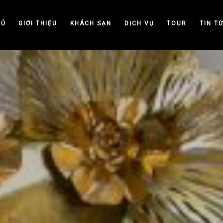
HỦ
GIỚI THIỆU
KHÁCH SẠN
DỊCH VỤ
TOUR
TIN T