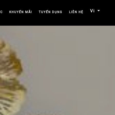
Vi
ỨC
KHUYẾN MÃI
TUYỂN DỤNG
LIÊN HỆ