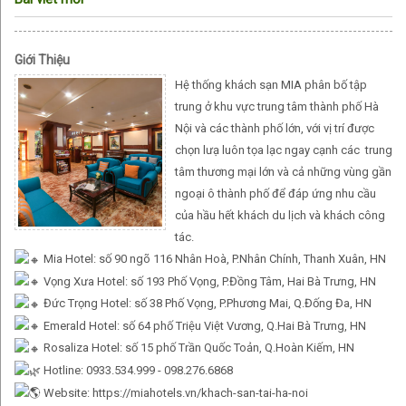
Giới Thiệu
Hệ thống khách sạn MIA phân bố tập
trung ở khu vực trung tâm thành phố Hà
Nội và các thành phố lớn, với vị trí được
chọn lưạ luôn tọa lạc ngay cạnh các trung
tâm thương mại lớn và cả những vùng gần
ngoại ô thành phố để đáp ứng nhu cầu
của hầu hết khách du lịch và khách công
tác.
Mia Hotel: số 90 ngõ 116 Nhân Hoà, P.Nhân Chính, Thanh Xuân, HN
Vọng Xưa Hotel: số 193 Phố Vọng, P.Đồng Tâm, Hai Bà Trưng, HN
Đức Trọng Hotel: số 38 Phố Vọng, P.Phương Mai, Q.Đống Đa, HN
Emerald Hotel: số 64 phố Triệu Việt Vương, Q.Hai Bà Trưng, HN
Rosaliza Hotel: số 15 phố Trần Quốc Toản, Q.Hoàn Kiếm, HN
Hotline: 0933.534.999 - 098.276.6868
Website:
https://miahotels.vn/khach-san-tai-ha-noi