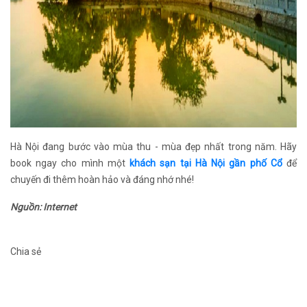
Hà Nội đang bước vào mùa thu - mùa đẹp nhất trong năm. Hãy
book ngay cho mình một
khách sạn tại Hà Nội gần phố Cổ
để
chuyến đi thêm hoàn hảo và đáng nhớ nhé!
Nguồn: Internet
Chia sẻ