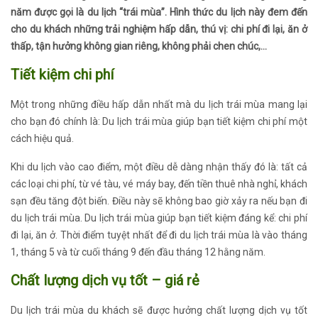
năm được gọi là du lịch “trái mùa”. Hình thức du lịch này đem đến
cho du khách những trải nghiệm hấp dẫn, thú vị: chi phí đi lại, ăn ở
thấp, tận hưởng không gian riêng, không phải chen chúc,…
Tiết kiệm chi phí
Một trong những điều hấp dẫn nhất mà du lịch trái mùa mang lại
cho bạn đó chính là: Du lịch trái mùa giúp bạn tiết kiệm chi phí một
cách hiệu quả.
Khi du lịch vào cao điểm, một điều dễ dàng nhận thấy đó là: tất cả
các loại chi phí, từ vé tàu, vé máy bay, đến tiền thuê nhà nghỉ, khách
sạn đều tăng đột biến. Điều này sẽ không bao giờ xảy ra nếu bạn đi
du lịch trái mùa. Du lịch trái mùa giúp bạn tiết kiệm đáng kể: chi phí
đi lại, ăn ở. Thời điểm tuyệt nhất để đi du lịch trái mùa là vào tháng
1, tháng 5 và từ cuối tháng 9 đến đầu tháng 12 hằng năm.
Chất lượng dịch vụ tốt – giá rẻ
Du lịch trái mùa du khách sẽ được hưởng chất lượng dịch vụ tốt