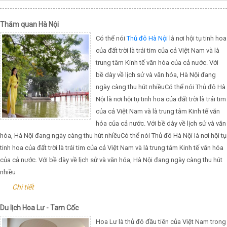
Thăm quan Hà Nội
Có thể nói
Thủ đô Hà Nội
là nơi hội tụ tinh hoa
của đất trời là trái tim của cả Việt Nam và là
trung tâm Kinh tế văn hóa của cả nước. Với
bề dày về lịch sử và văn hóa, Hà Nội đang
ngày càng thu hút nhiềuCó thể nói Thủ đô Hà
Nội là nơi hội tụ tinh hoa của đất trời là trái tim
của cả Việt Nam và là trung tâm Kinh tế văn
hóa của cả nước. Với bề dày về lịch sử và văn
hóa, Hà Nội đang ngày càng thu hút nhiềuCó thể nói Thủ đô Hà Nội là nơi hội tụ
tinh hoa của đất trời là trái tim của cả Việt Nam và là trung tâm Kinh tế văn hóa
của cả nước. Với bề dày về lịch sử và văn hóa, Hà Nội đang ngày càng thu hút
nhiều
Chi tiết
Du lịch Hoa Lư - Tam Cốc
Hoa Lư là thủ đô đầu tiên của Việt Nam trong